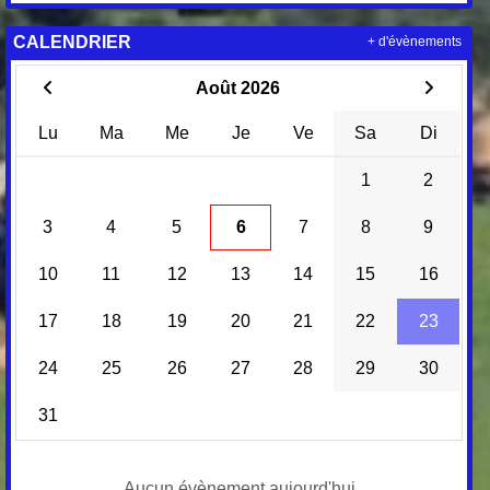
CALENDRIER
+ d'évènements
Août 2026
Lu
Ma
Me
Je
Ve
Sa
Di
1
2
3
4
5
6
7
8
9
10
11
12
13
14
15
16
17
18
19
20
21
22
23
24
25
26
27
28
29
30
31
Aucun évènement aujourd'hui