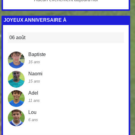
JOYEUX ANNIVERSAIRE À
06 août
Baptiste
16 ans
Naomi
15 ans
Adel
11 ans
Lou
6 ans