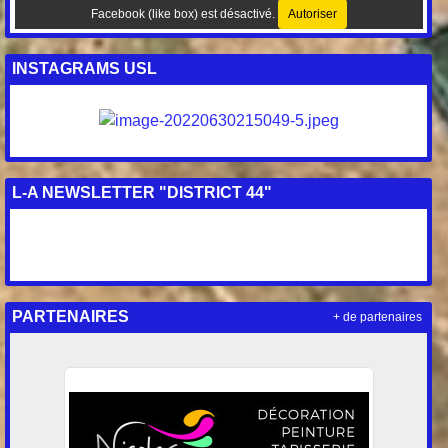
Facebook (like box) est désactivé.
Autoriser
INSTAGRAMS USL
L-A NEWSLETTER "DISTRICT 44"
PARTENAIRES
+ de partenaires