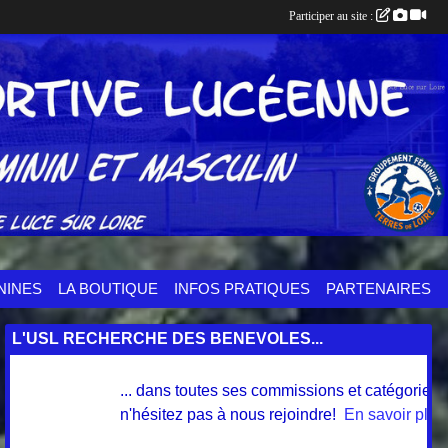
Participer au site :
NINES
LA BOUTIQUE
INFOS PRATIQUES
PARTENAIRES
L'USL RECHERCHE DES BENEVOLES...
... dans toutes ses commissions et catégories. Alor
n'hésitez pas à nous rejoindre!
En savoir plus