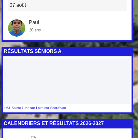
07 août
Paul
10 ans
RÉSULTATS SÉNIORS A
USL Sainte Luce sur Loire sur Score'n'co
CALENDRIERS ET RÉSULTATS 2026-2027