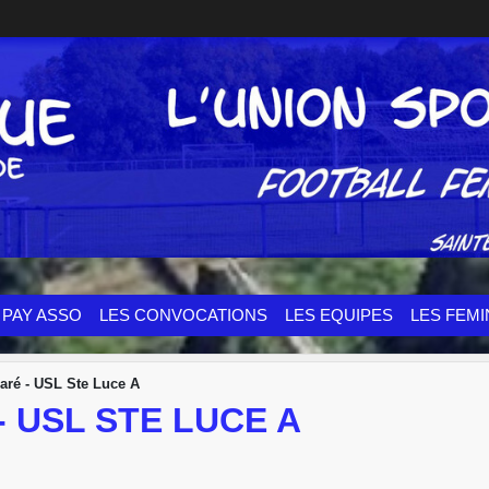
PAY ASSO
LES CONVOCATIONS
LES EQUIPES
LES FEMI
aré - USL Ste Luce A
- USL STE LUCE A