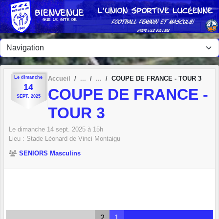
Panneau de gestion des cookies
Le
dimanche
Accueil
COUPE DE FRANCE - TOUR 3
14
COUPE DE FRANCE -
SEPT.
2025
TOUR 3
Le
dimanche
14
sept.
2025
à 15h
Lieu :
Stade Léonard de Vinci
Montaigu
SENIORS Masculins
2
1