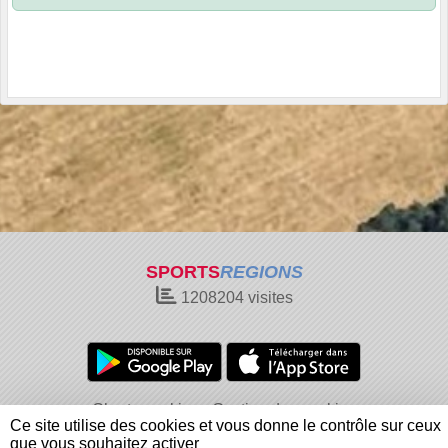
SPORTS
REGIONS
1208204
visites
Charte cookies
Gestion des cookies
Ce site utilise des cookies et vous donne le contrôle sur ceux
Informations légales
Signaler un contenu inapproprié
que vous souhaitez activer