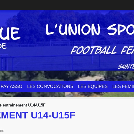
PAY ASSO
LES CONVOCATIONS
LES EQUIPES
LES FEMI
e entrainement U14-U15F
EMENT U14-U15F
ire