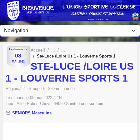
Panneau de gestion des cookies
Le
dimanche
Accueil
08
Ste-Luce /Loire Us 1 - Louverne Sports 1
MAI
2022
STE-LUCE /LOIRE US
1 - LOUVERNE SPORTS 1
Régional 2 - Groupe B, 23ème journée
Le
dimanche
08
mai
2022
à 15h
Lieu :
Allée Robert Cheval
44980
Sainte Luce sur Loire
SENIORS Masculins