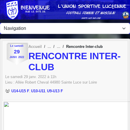
Panneau de gestion des cookies
Le
samedi
Accueil
Rencontre Inter-club
29
RENCONTRE INTER-
JANV.
2022
CLUB
Le
samedi
29
janv.
2022
à 11h
Lieu :
Allée Robert Cheval
44980
Sainte Luce sur Loire
U14-U15 F
U10-U11
U9-U13 F