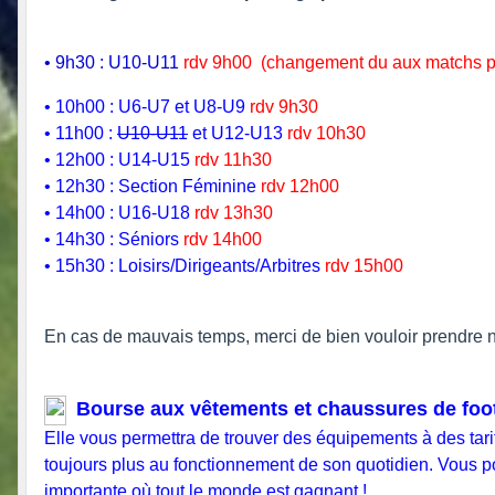
• 9h30 : U10-U11
rdv 9h00 (changement du aux matchs pro
• 10h00 : U6-U7 et U8-U9
rdv 9h30
• 11h00 :
U10-U11
et U12-U13
rdv 10h30
• 12h00 : U14-U15
rdv 11h30
• 12h30 : Section Féminine
rdv 12h00
• 14h00 : U16-U18
rdv 13h30
• 14h30 : Séniors
rdv 14h00
• 15h30 : Loisirs/Dirigeants/Arbitres
rdv 15h00
En cas de mauvais temps, merci de bien vouloir prendre 
Bourse aux vêtements et chaussures de foo
Elle vous permettra de trouver des équipements à des tarif
toujours plus au fonctionnement de son quotidien. Vous 
importante où tout le monde est gagnant !