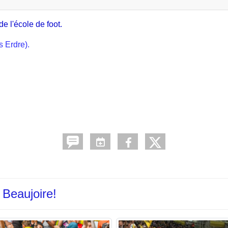
e l'école de foot.
s Erdre).
 Beaujoire!