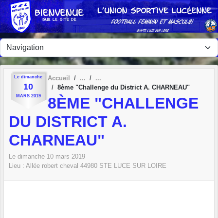
Panneau de gestion des cookies
Le
dimanche
Accueil
10
8ème "Challenge du District A. CHARNEAU"
MARS
2019
8ÈME "CHALLENGE
DU DISTRICT A.
CHARNEAU"
Le
dimanche
10
mars
2019
Lieu :
Allée robert cheval
44980
STE LUCE SUR LOIRE