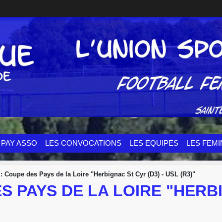
PAY ASSO
LES CONVOCATIONS
LES EQUIPES
LES FEMI
 : Coupe des Pays de la Loire "Herbignac St Cyr (D3) - USL (R3)"
S PAYS DE LA LOIRE "HERBI