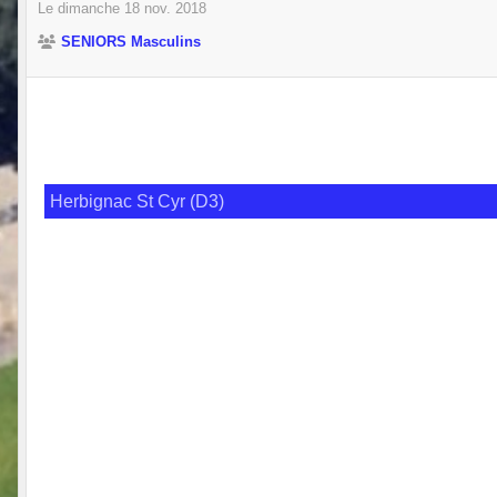
Le
dimanche
18
nov.
2018
SENIORS Masculins
Herbignac St Cyr (D3)