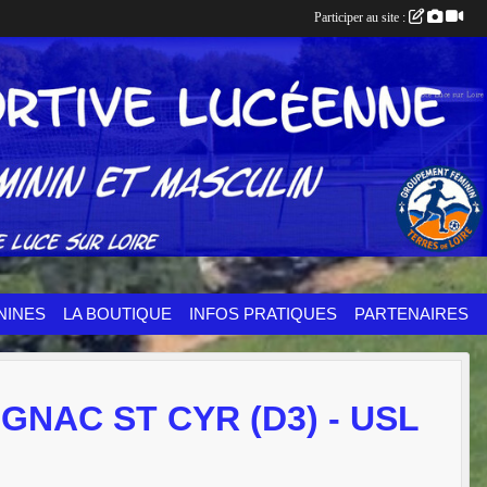
Participer au site :
NINES
LA BOUTIQUE
INFOS PRATIQUES
PARTENAIRES
GNAC ST CYR (D3) - USL