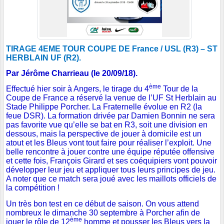
TIRAGE 4EME TOUR COUPE DE France / USL (R3) – ST
HERBLAIN UF (R2).
Par Jérôme Charrieau (le 20/09/18).
ème
Effectué hier soir à Angers, le tirage du 4
Tour de la
Coupe de France a réservé la venue de l’UF St Herblain au
Stade Philippe Porcher. La Fraternelle évolue en R2 (la
feue DSR). La formation drivée par Damien Bonnin ne sera
pas favorite vue qu’elle se bat en R3, soit une division en
dessous, mais la perspective de jouer à domicile est un
atout et les Bleus vont tout faire pour réaliser l’exploit. Une
belle rencontre à jouer contre une équipe réputée offensive
et cette fois, François Girard et ses coéquipiers vont pouvoir
développer leur jeu et appliquer tous leurs principes de jeu.
A noter que ce match sera joué avec les maillots officiels de
la compétition !
Un très bon test en ce début de saison. On vous attend
nombreux le dimanche 30 septembre à Porcher afin de
ème
jouer le rôle de 12
homme et pousser les Bleus vers la