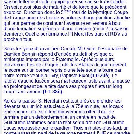
saison tellement cette équipe joueuse sait se transcender.
On voit aussi plus de maturité et de force que le précédent
ème
exercice. Direction donc le 5
tour de la Mythique Coupe
de France pour des Lucéens auteurs d’une partition aboutie
qui leur permet de continuer l’aventure en venant à bout
d’une formation supérieure d’une division (enfin 2 la saison
dernière). Quelle performance !!!! Merci les gars et RDV au
prochain tour.
Sous les yeux d’un ancien Canari, Mr Quint, l’escouade de
Damien Bonnin répond d’entrée au défi physique et
athlétique imposé par la Fraternelle. Après plusieurs
escarmouches de chaque côté, les Blancs du jour ouvrent
le score sur un corner repris d’une tête sous la barre par
notre recrue venue d’Evry, Baptiste Fixot
(1-0 20è).
Le
latéral gauche lucéen sera malheureux juste avant la pause
en prolongeant de la tête dans ses propres filets un long
coup franc anodin
(1-1 38è).
Après la pause, St Herblain est tout près de prendre les
devants sur un lob astucieux. A la 75è minute, les locaux
enclenchent un excellent mouvement collectif qui se
termine par un débordement et un centre en retrait de
Guillaume Mammes pour la reprise du droit de Guillaume
Lucas repoussée par le gardien. Trois minutes plus tard, un
contre assassin parti de la gauche permet à l’UF de prendre