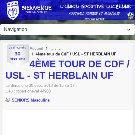
Panneau de gestion des cookies
Le
dimanche
Accueil
30
4ème tour de CdF / USL - ST HERBLAIN UF
SEPT.
2018
4ÈME TOUR DE CDF /
USL - ST HERBLAIN UF
Le
dimanche
30
sept.
2018
de 15h à 17h
Lieu :
robert cheval
44980
SENIORS Masculins