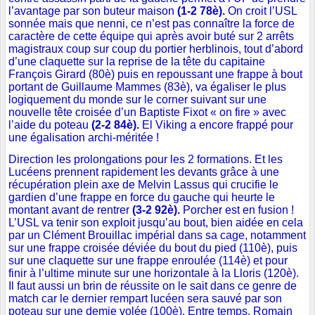
l’avantage par son buteur maison
(1-2 78è).
On croit l’USL
sonnée mais que nenni, ce n’est pas connaître la force de
caractère de cette équipe qui après avoir buté sur 2 arrêts
magistraux coup sur coup du portier herblinois, tout d’abord
d’une claquette sur la reprise de la tête du capitaine
François Girard (80è) puis en repoussant une frappe à bout
portant de Guillaume Mammes (83è), va égaliser le plus
logiquement du monde sur le corner suivant sur une
nouvelle tête croisée d’un Baptiste Fixot « on fire » avec
l’aide du poteau
(2-2 84è).
El Viking a encore frappé pour
une égalisation archi-méritée !
Direction les prolongations pour les 2 formations. Et les
Lucéens prennent rapidement les devants grâce à une
récupération plein axe de Melvin Lassus qui crucifie le
gardien d’une frappe en force du gauche qui heurte le
montant avant de rentrer
(3-2 92è).
Porcher est en fusion !
L’USL va tenir son exploit jusqu’au bout, bien aidée en cela
par un Clément Brouillac impérial dans sa cage, notamment
sur une frappe croisée déviée du bout du pied (110è), puis
sur une claquette sur une frappe enroulée (114è) et pour
finir à l’ultime minute sur une horizontale à la Lloris (120è).
Il faut aussi un brin de réussite on le sait dans ce genre de
match car le dernier rempart lucéen sera sauvé par son
poteau sur une demie volée (100è). Entre temps, Romain