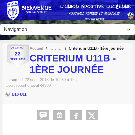
Panneau de gestion des cookies
Le
samedi
Accueil
Criterium U11B - 1ère journée
22
CRITERIUM U11B -
SEPT.
2018
1ÈRE JOURNÉE
Le
samedi
22
sept.
2018
de 10h30 à 12h
Lieu :
robert cheval
44980
U10-U11