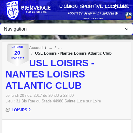
Panneau de gestion des cookies
Le
lundi
Accueil
20
USL Loisirs - Nantes Loisirs Atlantic Club
NOV.
2017
USL LOISIRS -
NANTES LOISIRS
ATLANTIC CLUB
Le
lundi
20
nov.
2017
de 20h30 à 22h30
Lieu :
31 Bis Rue du Stade
44980
Sainte Luce sur Loire
LOISIRS 2