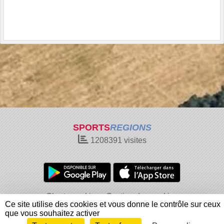
SPORTS
REGIONS
1208391
visites
Charte cookies
Gestion des cookies
Ce site utilise des cookies et vous donne le contrôle sur ceux
Informations légales
Signaler un contenu inapproprié
que vous souhaitez activer