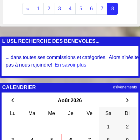
«
1
2
3
4
5
6
7
8
L'USL RECHERCHE DES BENEVOLES...
.. dans toutes ses commissions et catégories. Alors n'hésitez
as à nous rejoindre!
En savoir plus
CALENDRIER
+ d'évènements
Août 2026
Lu
Ma
Me
Je
Ve
Sa
Di
1
2