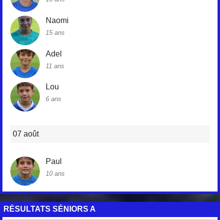
Naomi
15 ans
Adel
11 ans
Lou
6 ans
07 août
Paul
10 ans
RÉSULTATS SÉNIORS A