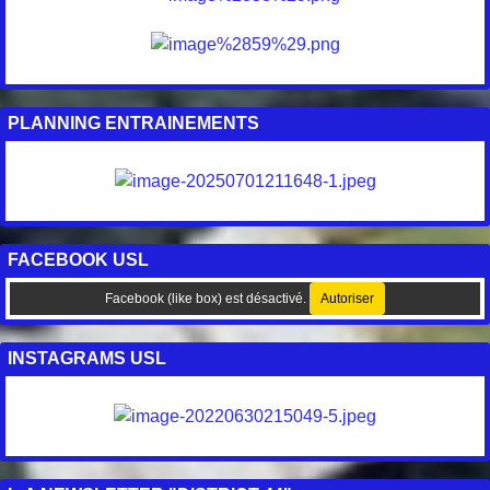
PLANNING ENTRAINEMENTS
FACEBOOK USL
Facebook (like box) est désactivé.
Autoriser
INSTAGRAMS USL